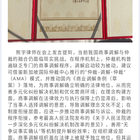
熊宇律师在会上发言提到，当前我国商事调解与仲
裁的融合仍面临现实挑战。在程序机制上，仲裁机构普
遍缺乏专门的商事调解程序，调解启动较为被动，建议
可借鉴新加坡国际仲裁中心推行的“仲裁-调解-仲裁”
（AMA）模式，并推动国内《商业调解条例（草
案）》落地，为商事调解确立明确的法律地位，从而完
善多元化纠纷解决机制和优化营商环境；在理念构建方
面，商事调解在法律效力与执行保障上仍显滞后，影响
了当事人选择调解的意愿，导致调解理念文化不足；在
制度衔接层面，应进一步推动商事调解与诉讼、仲裁的
程序衔接，参考最高人民法院发布的《关于人民法院进
一步深化多元化纠纷解决机制改革的意见》，善用“无
争议事实确认”等机制提升解纷效率；在组织建设层
面，商事调解组织虽在法律上被赋予独立地位，但其运